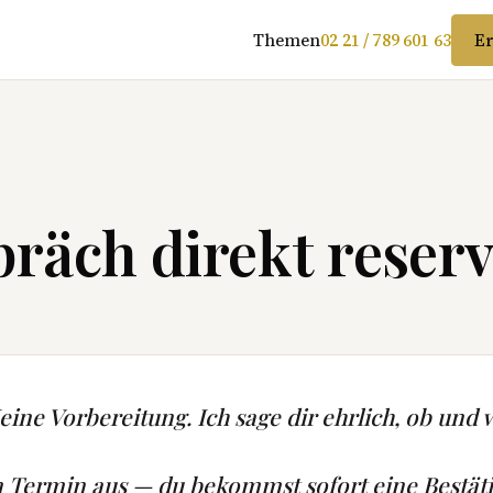
Themen
02 21 / 789 601 63
Er
räch direkt reserv
ine Vorbereitung. Ich sage dir ehrlich, ob und w
n Termin aus — du bekommst sofort eine Bestät