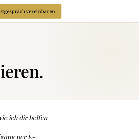
stgespräch vereinbaren
ieren.
ie ich dir helfen
igung per E-