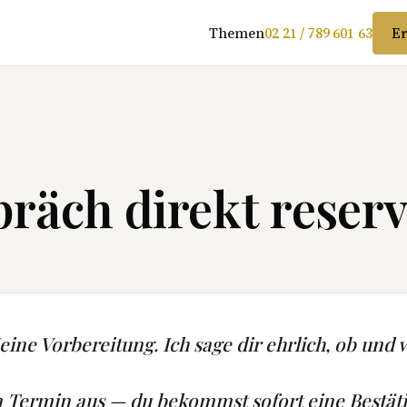
Themen
02 21 / 789 601 63
Er
räch direkt reserv
ine Vorbereitung. Ich sage dir ehrlich, ob und w
n Termin aus — du bekommst sofort eine Bestät