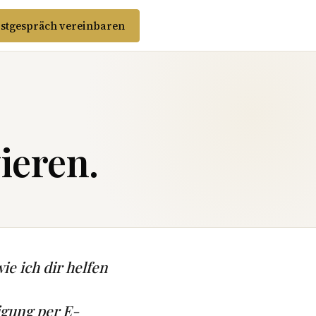
stgespräch vereinbaren
ieren.
ie ich dir helfen
igung per E-