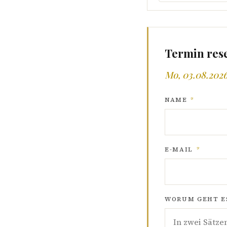
Termin res
Mo, 03.08.2026
NAME
*
E-MAIL
*
WORUM GEHT ES