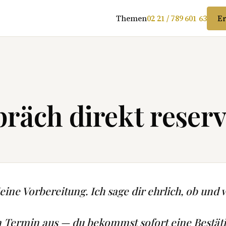
Themen
02 21 / 789 601 63
Er
räch direkt reserv
ine Vorbereitung. Ich sage dir ehrlich, ob und w
n Termin aus — du bekommst sofort eine Bestät