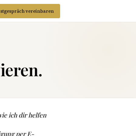
stgespräch vereinbaren
ieren.
ie ich dir helfen
igung per E-