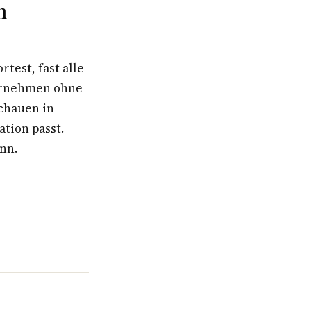
n
est, fast alle
ternehmen ohne
schauen in
ation passt.
ann.