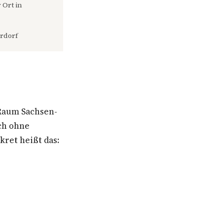
 Ort in
rdorf
Raum Sachsen-
ch ohne
ret heißt das: