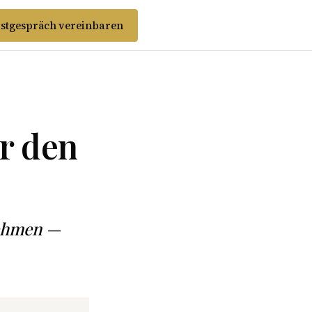
stgespräch vereinbaren
r den
nehmen —