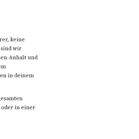
rer, keine
 sind wir
sen-Anhalt und
nem
ben in deinem
 gesamten
oder in einer