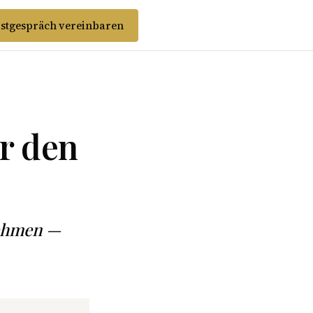
stgespräch vereinbaren
r den
nehmen —