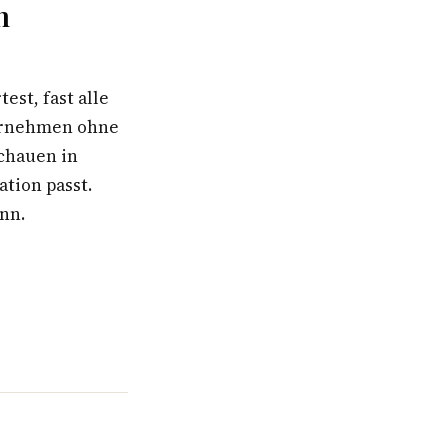
n
st, fast alle
ternehmen ohne
schauen in
ation passt.
ann.