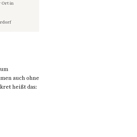
 Ort in
rdorf
aum
ehmen auch ohne
ret heißt das: