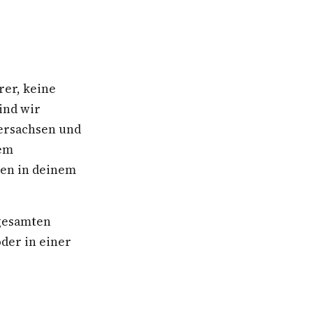
rer, keine
ind wir
dersachsen und
nem
ben in deinem
 gesamten
der in einer