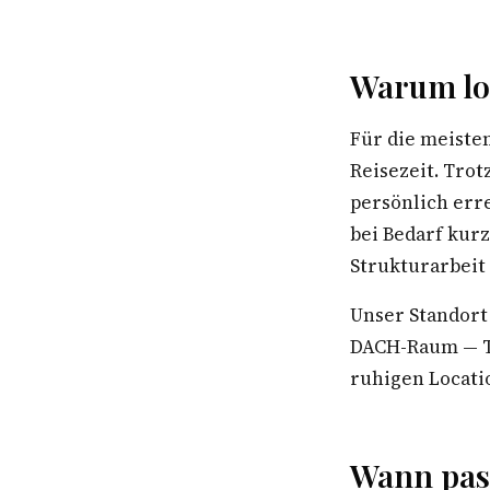
Warum lo
Für die meiste
Reisezeit. Trot
persönlich err
bei Bedarf kur
Strukturarbeit
Unser Standort
DACH-Raum — Te
ruhigen Locatio
Wann pas