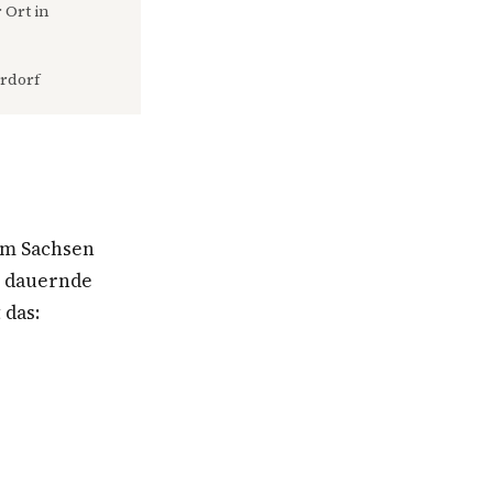
 Ort in
rdorf
um Sachsen
e dauernde
 das: