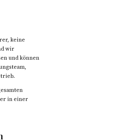
rer, keine
nd wir
hsen und können
rungsteam,
trieb.
 gesamten
r in einer
n