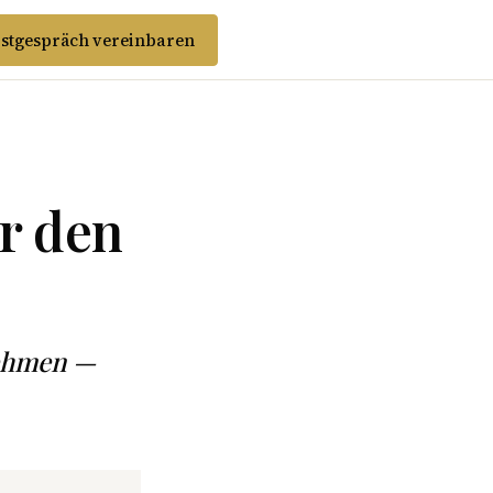
stgespräch vereinbaren
r den
nehmen —