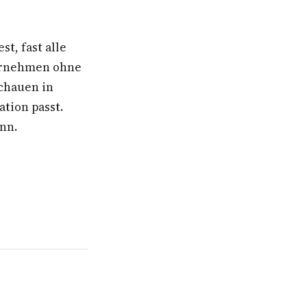
, fast alle
ternehmen ohne
schauen in
ation passt.
ann.