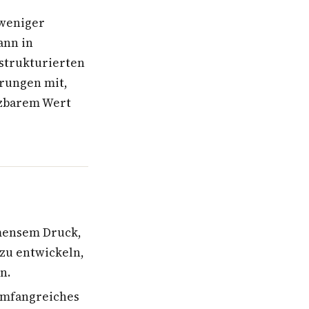
 weniger
ann in
 strukturierten
rungen mit,
tzbarem Wert
mensem Druck,
 zu entwickeln,
n.
umfangreiches