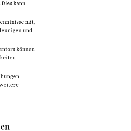
. Dies kann
enntnisse mit,
hleunigen und
entors können
keiten
iehungen
 weitere
ren