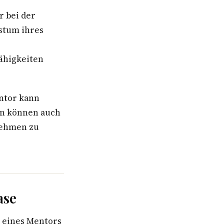
 bei der
hstum ihres
ähigkeiten
ntor kann
en können auch
nehmen zu
ase
 eines Mentors