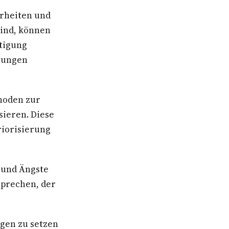
erheiten und
ind, können
ltigung
 jungen
hoden zur
sieren. Diese
iorisierung
 und Ängste
sprechen, der
gen zu setzen