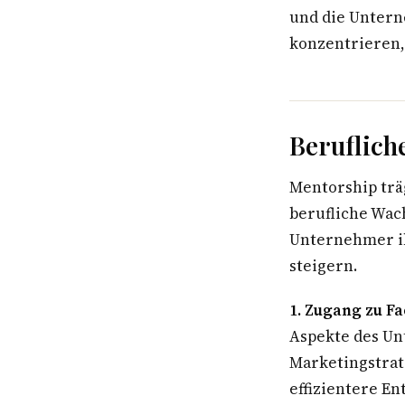
und die Untern
konzentrieren, 
Beruflich
Mentorship träg
berufliche Wac
Unternehmer ih
steigern.
1. Zugang zu F
Aspekte des Unt
Marketingstrat
effizientere En