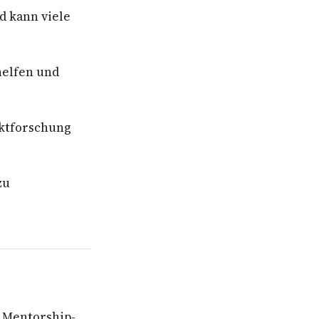
d kann viele
helfen und
ktforschung
zu
s Mentorship-