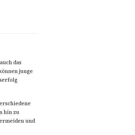
u
 auch das
können junge
serfolg
verschiedene
s hin zu
 vermeiden und