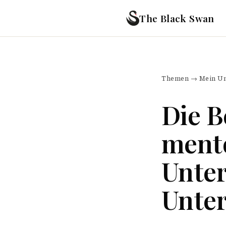
The Black Swan
Themen
→
Mein Un
Die 
ment
Unter
Unte