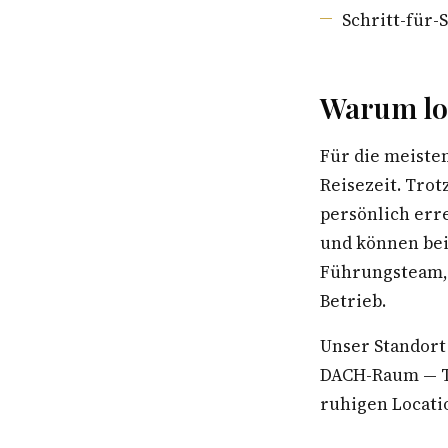
Schritt-für-
Warum lok
Für die meiste
Reisezeit. Trot
persönlich err
und können bei
Führungsteam, 
Betrieb.
Unser Standort
DACH-Raum — Te
ruhigen Locatio