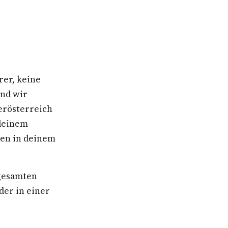
rer, keine
ind wir
erösterreich
 deinem
ben in deinem
 gesamten
der in einer