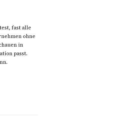
st, fast alle
ternehmen ohne
schauen in
ation passt.
ann.