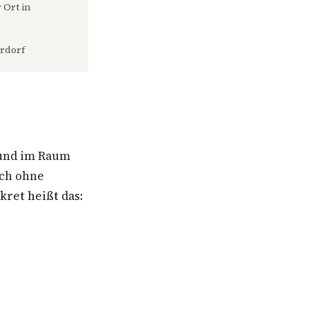
 Ort in
rdorf
 und im Raum
uch ohne
ret heißt das: