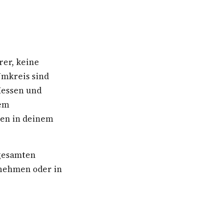
rer, keine
Umkreis sind
Hessen und
nem
ben in deinem
 gesamten
rnehmen oder in