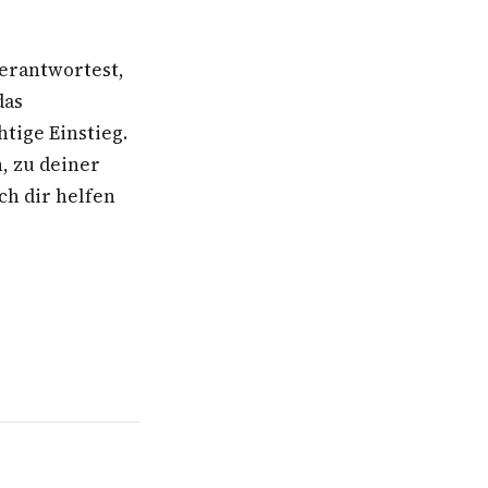
erantwortest,
das
tige Einstieg.
, zu deiner
ich dir helfen