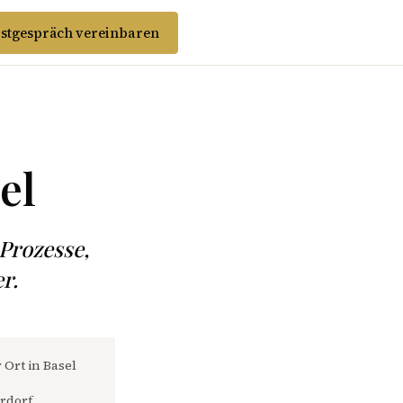
stgespräch vereinbaren
el
Prozesse,
r.
 Ort in Basel
rdorf