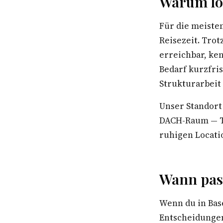
Warum lok
Für die meiste
Reisezeit. Trot
erreichbar, ke
Bedarf kurzfri
Strukturarbeit
Unser Standort
DACH-Raum — Te
ruhigen Locatio
Wann pas
Wenn du in Bas
Entscheidungen