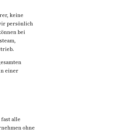
rer, keine
wir persönlich
können bei
gsteam,
trieb.
 gesamten
in einer
fast alle
ternehmen ohne