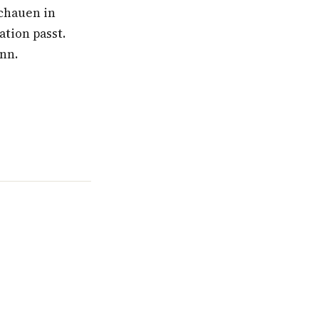
schauen in
ation passt.
ann.