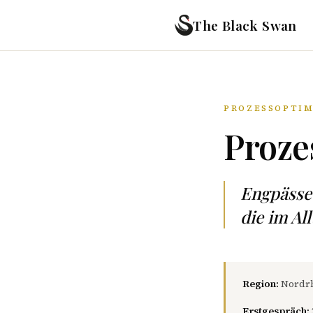
The Black Swan
PROZESSOPTIM
Proze
Engpässe
die im Al
Region:
Nordrh
Erstgespräch: