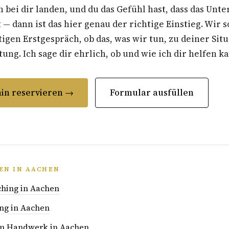
 bei dir landen, und du das Gefühl hast, dass das Un
t — dann ist das hier genau der richtige Einstieg. Wir 
gen Erstgespräch, ob das, was wir tun, zu deiner Situ
ung. Ich sage dir ehrlich, ob und wie ich dir helfen k
in reservieren →
Formular ausfüllen
EN IN AACHEN
hing in Aachen
ng in Aachen
 im Handwerk in Aachen