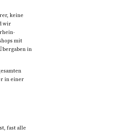
rer, keine
d wir
rhein-
shops mit
 Übergaben in
 gesamten
r in einer
, fast alle