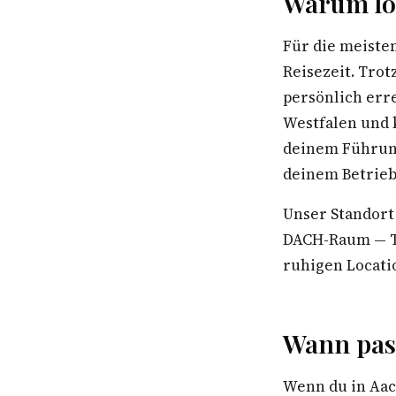
Warum lo
Für die meiste
Reisezeit. Trot
persönlich err
Westfalen und 
deinem Führung
deinem Betrieb
Unser Standort
DACH-Raum — Te
ruhigen Locatio
Wann pas
Wenn du in Aac