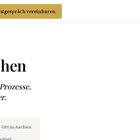
stgespräch vereinbaren
chen
Prozesse,
r.
r Ort in Aachen
rdorf