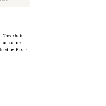
m Nordrhein-
n auch ohne
ret heißt das: