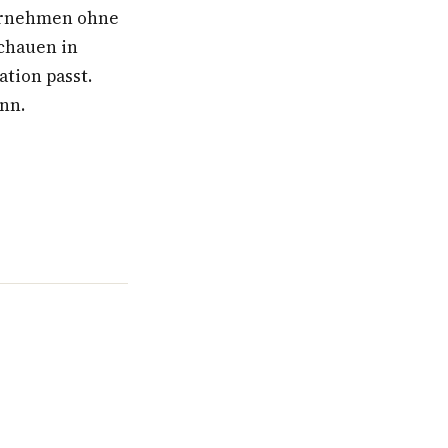
ternehmen ohne
schauen in
ation passt.
ann.