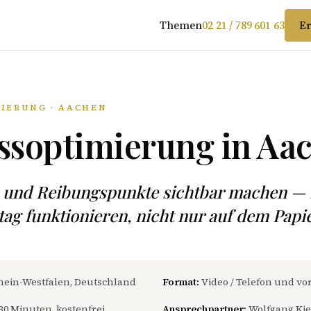
Themen
02 21 / 789 601 63
Er
IERUNG · AACHEN
ssoptimierung in Aa
 und Reibungspunkte sichtbar machen — 
ltag funktionieren, nicht nur auf dem Papie
ein-Westfalen, Deutschland
Format:
Video / Telefon und vo
30 Minuten, kostenfrei
Ansprechpartner:
Wolfgang Kie