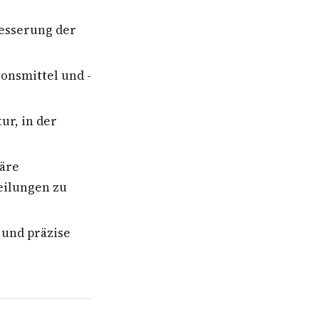
besserung der
nsmittel und -
ur, in der
näre
eilungen zu
 und präzise