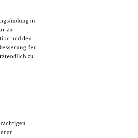
ngsfindung in
ur zu
tion und den
besserung der
ztendlich zu
trächtigen
deren