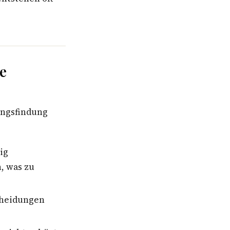
e
ungsfindung
ig
, was zu
cheidungen