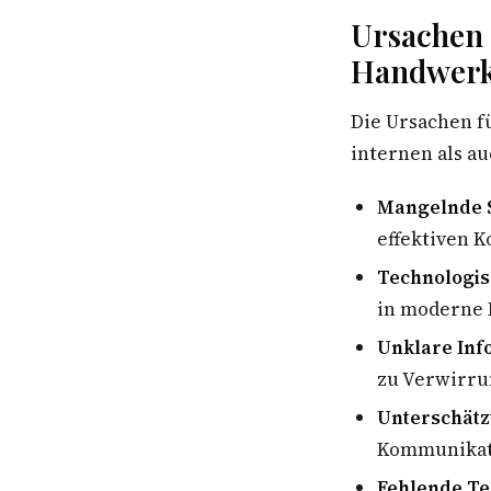
Ursachen
Handwerk
Die Ursachen f
internen als a
Mangelnde 
effektiven 
Technologis
in moderne 
Unklare Inf
zu Verwirru
Unterschätz
Kommunikati
Fehlende Te