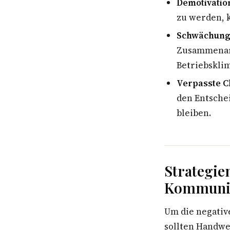
Demotivation
zu werden, k
Schwächung 
Zusammenarb
Betriebsklim
Verpasste C
den Entsche
bleiben.
Strategie
Kommunik
Um die negati
sollten Handwe