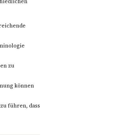
hiedlichen
reichende
minologie
nen zu
mmung können
zu führen, dass