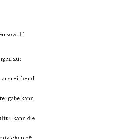
nen sowohl
ungen zur
t ausreichend
itergabe kann
ltur kann die
ntstehen oft