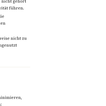
 nicht gehört
ität führen.
ie
ten
eise nicht zu
ungenutzt
minimieren,
: