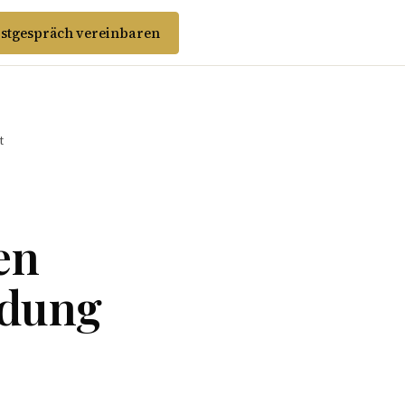
stgespräch vereinbaren
t
en
ndung