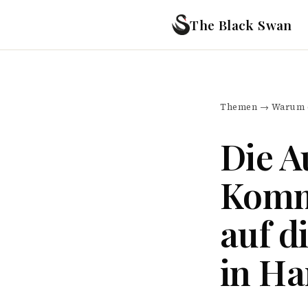
The Black Swan
Themen
→
Warum d
Die 
Komm
auf d
in H