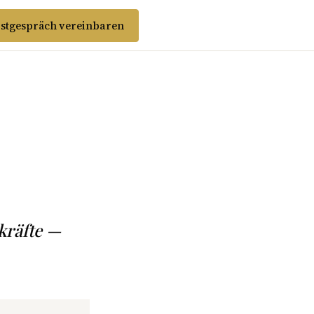
stgespräch vereinbaren
kräfte —