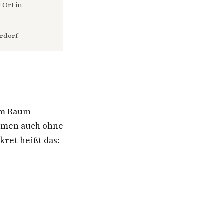
 Ort in
rdorf
im Raum
ehmen auch ohne
ret heißt das: