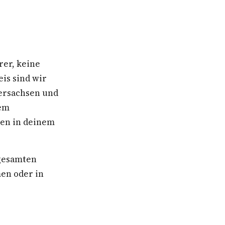
rer, keine
is sind wir
dersachsen und
nem
ben in deinem
 gesamten
en oder in