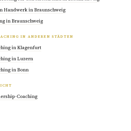
 im Handwerk in Braunschweig
ng in Braunschweig
OACHING IN ANDEREN STÄDTEN
hing in Klagenfurt
hing in Luzern
hing in Bonn
ICHT
dership-Coaching