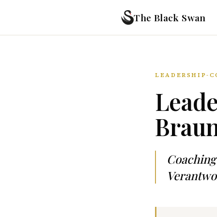
The Black Swan
LEADERSHIP-C
Leade
Brau
Coaching
Verantwor