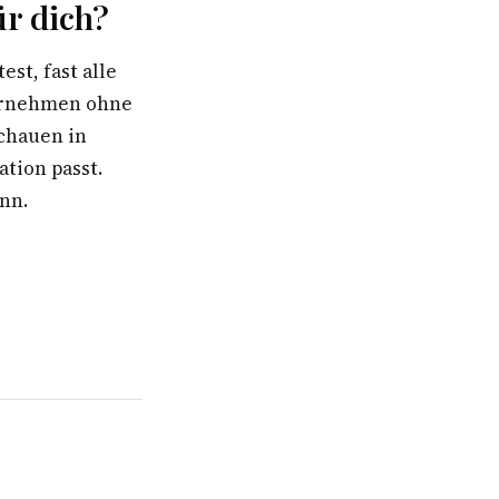
r dich?
st, fast alle
ternehmen ohne
schauen in
ation passt.
ann.