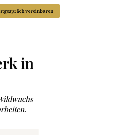
stgespräch vereinbaren
rk in
-Wildwuchs
rbeiten.