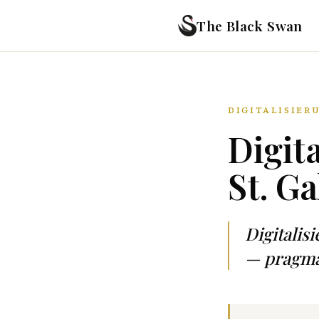
The Black Swan
DIGITALISIER
Digit
St. Ga
Digitali
— pragmat