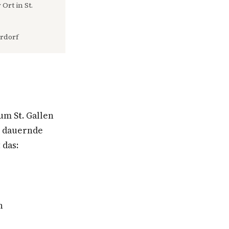
Ort in St.
rdorf
um St. Gallen
e dauernde
 das:
n