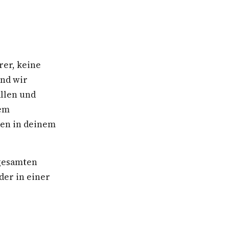
rer, keine
ind wir
allen und
nem
ben in deinem
 gesamten
der in einer