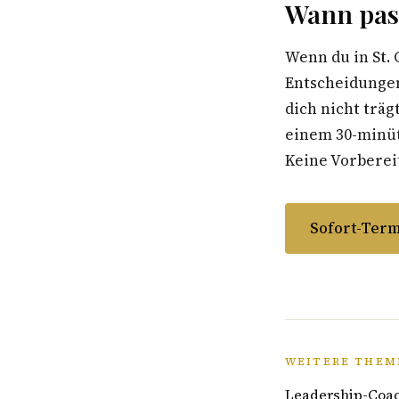
Wann pass
Wenn du in St.
Entscheidungen
dich nicht träg
einem 30-minüti
Keine Vorbereit
Sofort-Term
WEITERE THEME
Leadership-Coach