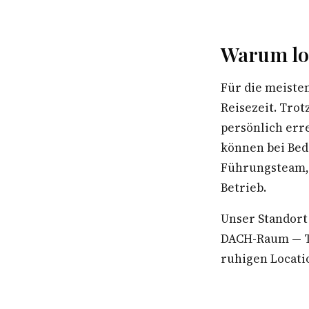
Warum lok
Für die meiste
Reisezeit. Trot
persönlich err
können bei Bed
Führungsteam, 
Betrieb.
Unser Standort
DACH-Raum — Te
ruhigen Locatio