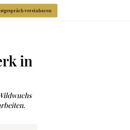
stgespräch vereinbaren
rk in
-Wildwuchs
rbeiten.