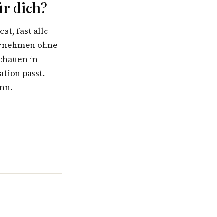
r dich?
t, fast alle
ternehmen ohne
schauen in
ation passt.
ann.