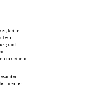
rer, keine
nd wir
burg und
nem
ben in deinem
 gesamten
er in einer