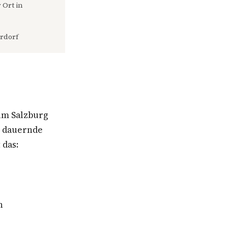
 Ort in
rdorf
um Salzburg
e dauernde
 das:
n