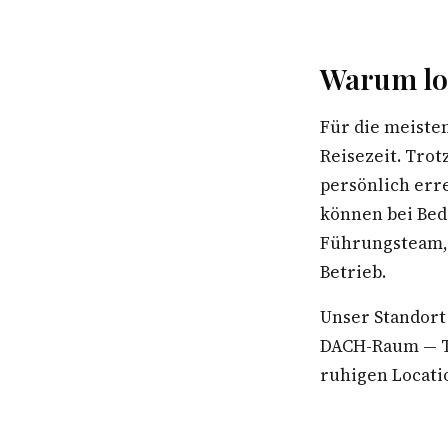
Warum lok
Für die meiste
Reisezeit. Trot
persönlich err
können bei Bed
Führungsteam, 
Betrieb.
Unser Standort
DACH-Raum — Te
ruhigen Locatio