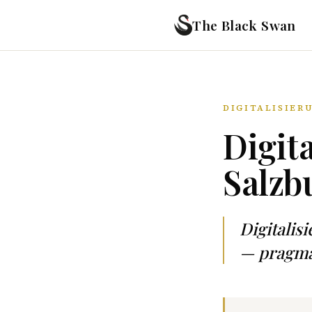
The Black Swan
DIGITALISIER
Digit
Salzb
Digitali
— pragmat