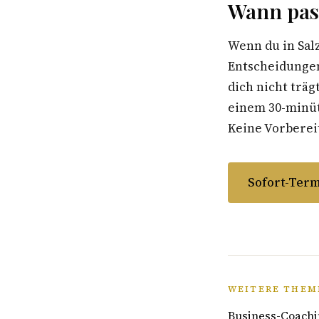
Wann pass
Wenn du in Sal
Entscheidungen
dich nicht träg
einem 30-minüti
Keine Vorbereit
Sofort-Term
WEITERE THEM
Business-Coachi