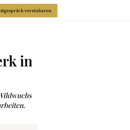
stgespräch vereinbaren
rk in
-Wildwuchs
rbeiten.