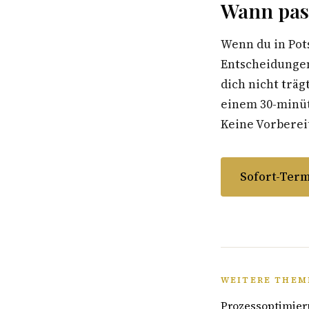
Wann pass
Wenn du in Pot
Entscheidungen
dich nicht träg
einem 30-minüti
Keine Vorbereit
Sofort-Term
WEITERE THEM
Prozessoptimier