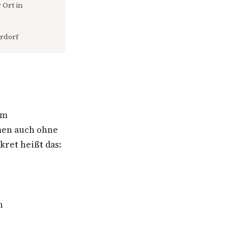
 Ort in
rdorf
um
men auch ohne
ret heißt das:
n