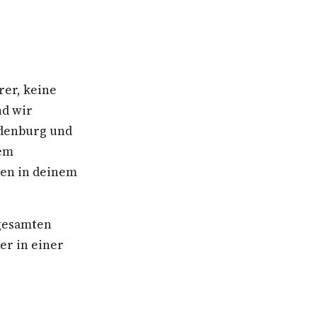
rer, keine
nd wir
ndenburg und
nem
ben in deinem
 gesamten
r in einer