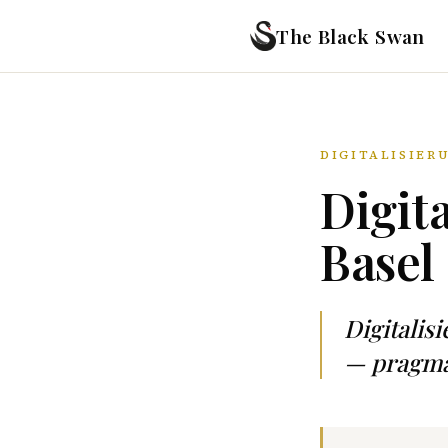
The Black Swan
DIGITALISIER
Digit
Basel
Digitali
— pragmat