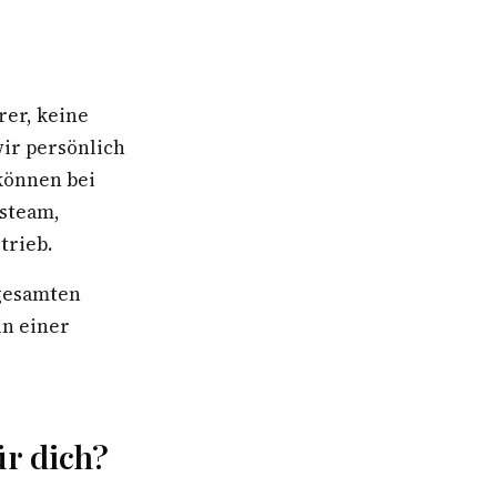
rer, keine
wir persönlich
können bei
gsteam,
trieb.
 gesamten
in einer
r dich?