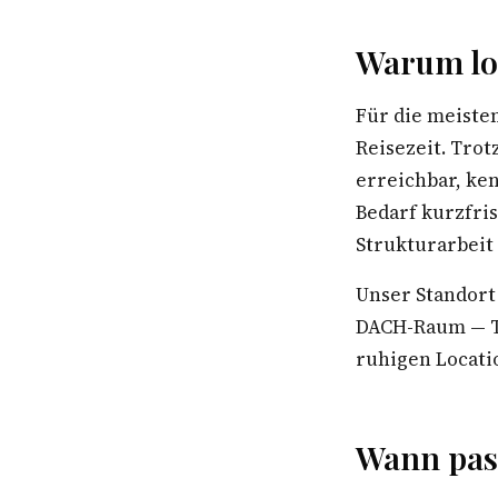
Warum lok
Für die meiste
Reisezeit. Trot
erreichbar, ke
Bedarf kurzfri
Strukturarbeit
Unser Standort
DACH-Raum — Te
ruhigen Locatio
Wann pass