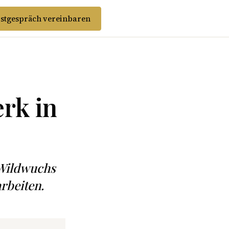
stgespräch vereinbaren
rk in
-Wildwuchs
rbeiten.