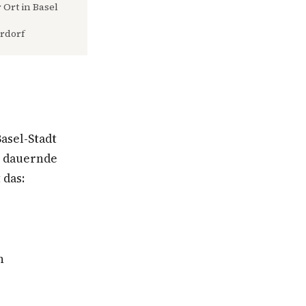
 Ort in Basel
rdorf
asel-Stadt
e dauernde
 das:
n