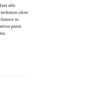
ast alle
ternehmen ohne
schauen in
ation passt.
ann.