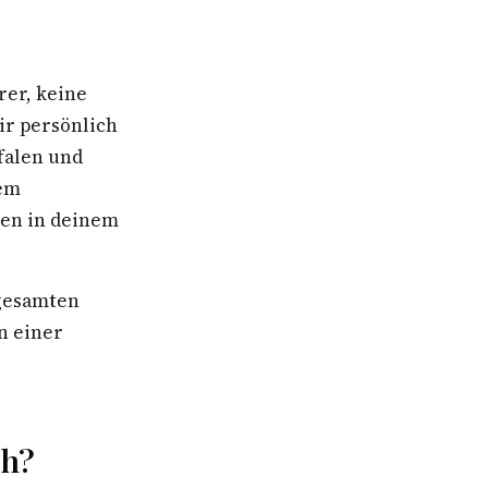
rer, keine
ir persönlich
falen und
nem
ben in deinem
 gesamten
n einer
ch?