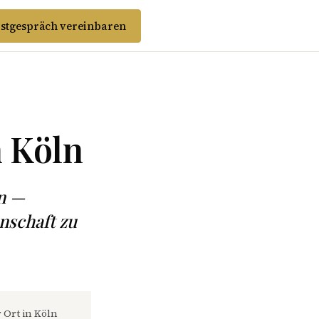
stgespräch vereinbaren
n Köln
en —
nschaft zu
 Ort in Köln