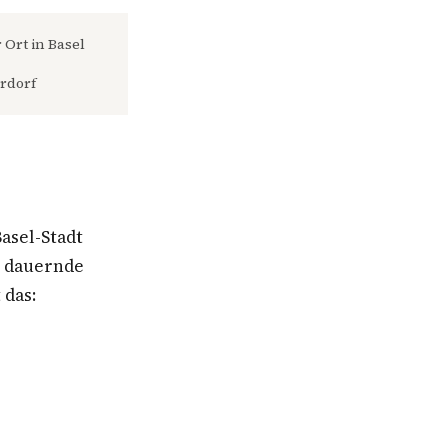
 Ort in Basel
rdorf
asel-Stadt
e dauernde
 das: