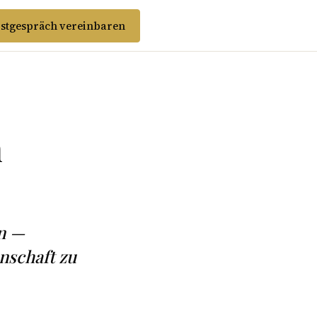
stgespräch vereinbaren
n
en —
nschaft zu