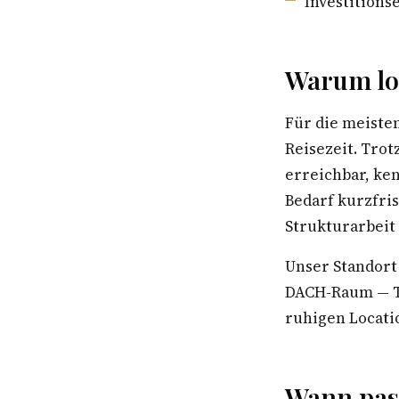
Investition
Warum lok
Für die meiste
Reisezeit. Trot
erreichbar, ke
Bedarf kurzfri
Strukturarbeit
Unser Standort
DACH-Raum — Te
ruhigen Locatio
Wann pass