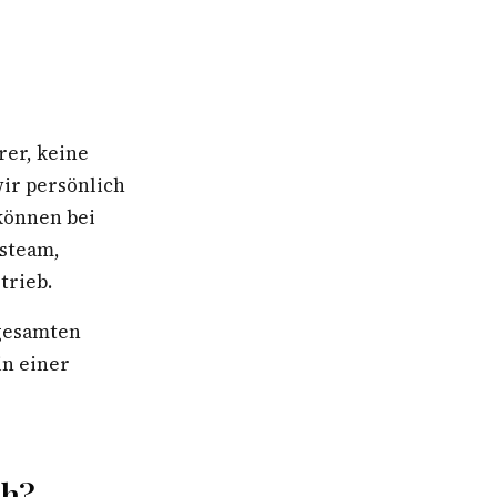
rer, keine
wir persönlich
können bei
gsteam,
trieb.
 gesamten
in einer
ch?