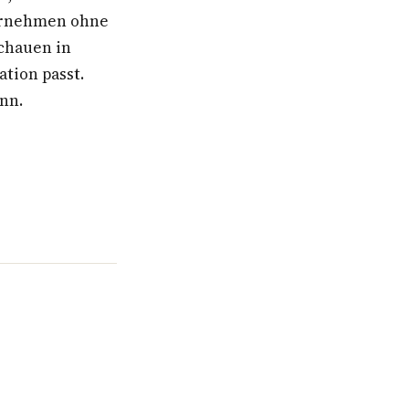
ternehmen ohne
schauen in
ation passt.
ann.