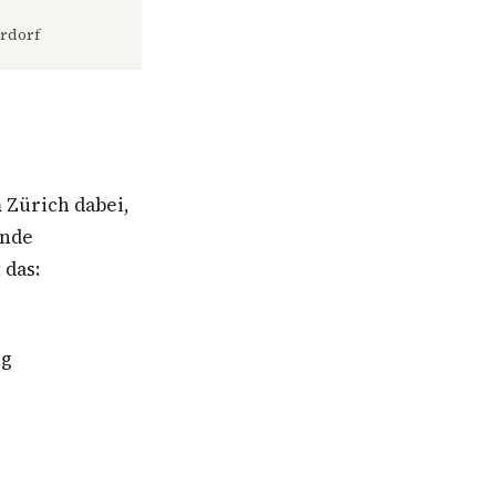
rdorf
Zürich dabei,
rnde
 das:
ng