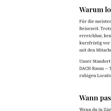
Warum lok
Für die meiste
Reisezeit. Trot
erreichbar, ke
kurzfristig vo
mit den Mitarb
Unser Standort
DACH-Raum — Te
ruhigen Locatio
Wann pas
Wenn du in Zür