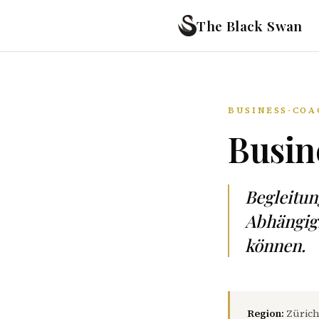
The Black Swan
BUSINESS-COA
Busin
Begleitu
Abhängigk
können.
Region:
Zürich