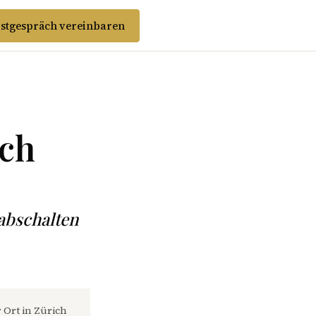
stgespräch vereinbaren
ich
 abschalten
 Ort in Zürich