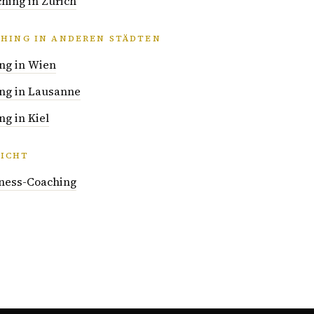
hing in Zürich
CHING IN ANDEREN STÄDTEN
ng in Wien
ng in Lausanne
g in Kiel
ICHT
iness-Coaching