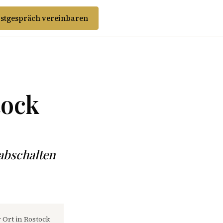
stgespräch vereinbaren
tock
 abschalten
 Ort in Rostock