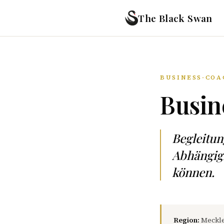
The Black Swan
BUSINESS-COA
Busin
Begleitu
Abhängigk
können.
Region:
Meckl