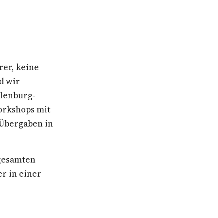
rer, keine
d wir
klenburg-
orkshops mit
 Übergaben in
 gesamten
r in einer