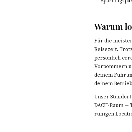
Sparringspar
Warum lo
Für die meiste
Reisezeit. Trot
persönlich err
Vorpommern und
deinem Führung
deinem Betrieb
Unser Standort
DACH-Raum — Te
ruhigen Locatio