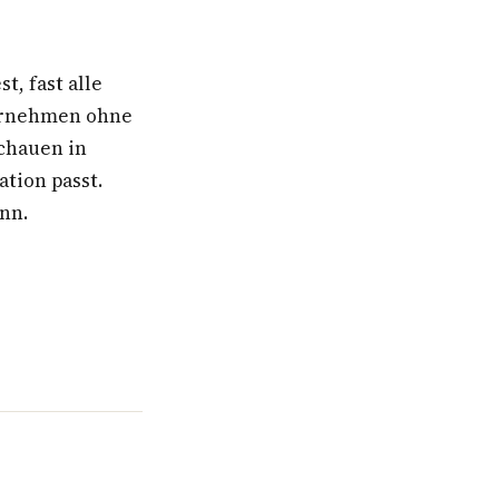
, fast alle
ternehmen ohne
schauen in
ation passt.
ann.