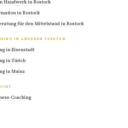
 im Handwerk in Rostock
rmation in Rostock
atung für den Mittelstand in Rostock
CHING IN ANDEREN STÄDTEN
ng in Eisenstadt
ng in Zürich
ng in Mainz
ICHT
iness-Coaching