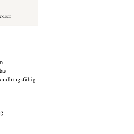
rdorf
um
das
andlungsfähig
ng