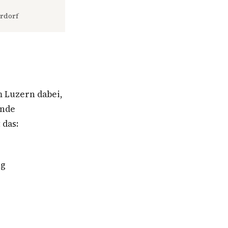
rdorf
 Luzern dabei,
rnde
 das:
ng