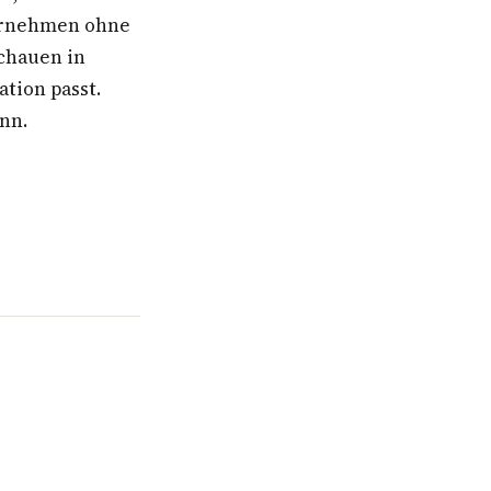
ternehmen ohne
schauen in
ation passt.
ann.