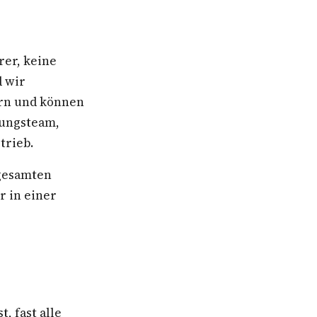
rer, keine
d wir
ern und können
rungsteam,
trieb.
 gesamten
 in einer
 fast alle