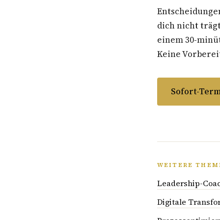
Entscheidungen
dich nicht träg
einem 30-minüti
Keine Vorbereit
Sofort-Term
WEITERE THEM
Leadership-Coac
Digitale Transfo