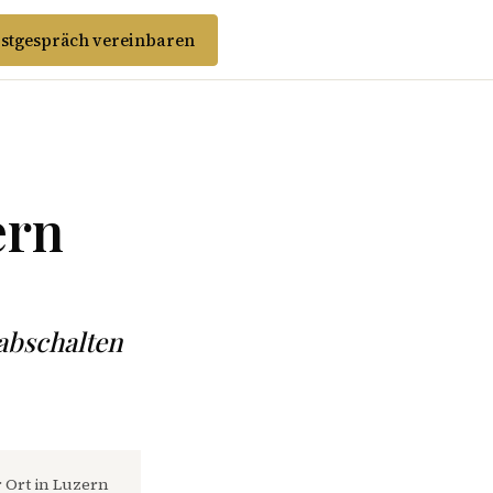
stgespräch vereinbaren
ern
 abschalten
r Ort in Luzern