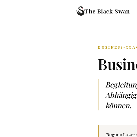
The Black Swan
BUSINESS-COA
Busin
Begleitu
Abhängigk
können.
Region:
Luzern