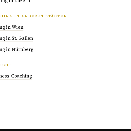
ung in Luzern
CHING IN ANDEREN STÄDTEN
ng in Wien
g in St. Gallen
ng in Nürnberg
ICHT
iness-Coaching