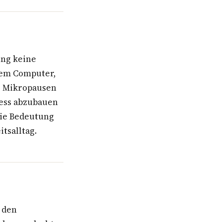
ung keine
dem Computer,
r Mikropausen
ress abzubauen
die Bedeutung
tsalltag.
 den