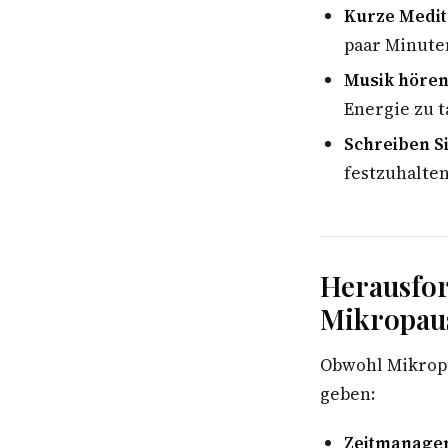
Kurze Medit
paar Minute
Musik hören
Energie zu t
Schreiben Si
festzuhalten
Herausfo
Mikropau
Obwohl Mikropa
geben:
Zeitmanage