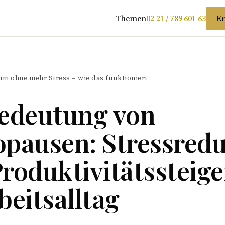
Themen
02 21 / 789 601 63
Er
m ohne mehr Stress – wie das funktioniert
Bedeutung von
pausen: Stressred
roduktivitätssteig
beitsalltag