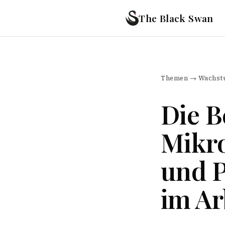
The Black Swan
Themen
→
Wachstu
Die 
Mikro
und P
im Ar