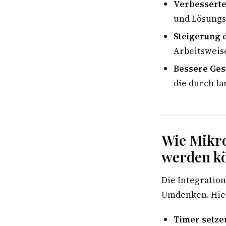
Verbesserte 
und Lösungs
Steigerung d
Arbeitsweis
Bessere Ges
die durch l
Wie Mikro
werden k
Die Integratio
Umdenken. Hier
Timer setze