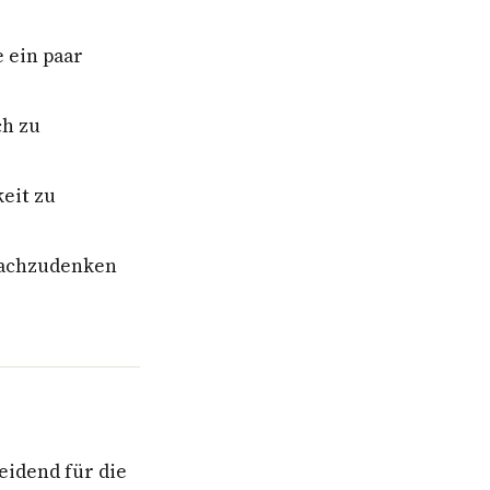
e ein paar
ch zu
eit zu
 nachzudenken
eidend für die