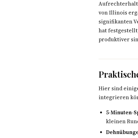
Aufrechterhalt
von Illinois er
signifikanten 
hat festgestell
produktiver sin
Praktisch
Hier sind einig
integrieren kö
5-Minuten-S
kleinen Run
Dehnübunge