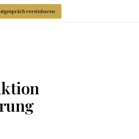
stgespräch vereinbaren
uktion
erung