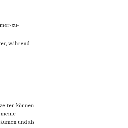
mmer-zu-
wer, während
szeiten können
gemeine
uräumen und als