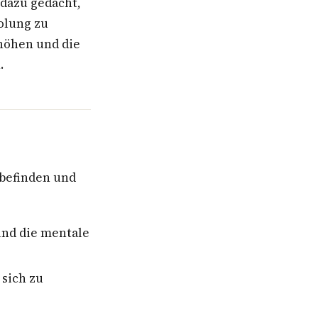
 dazu gedacht,
olung zu
höhen und die
.
lbefinden und
und die mentale
sich zu