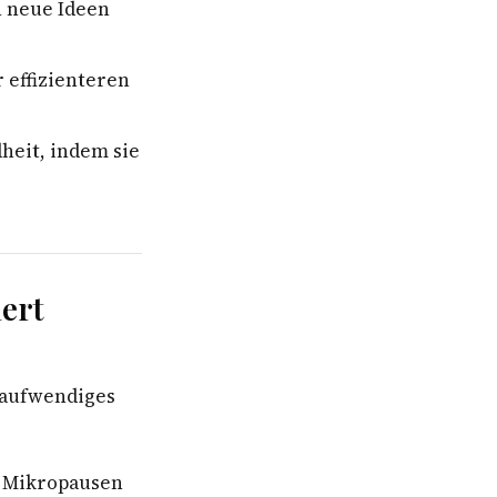
n neue Ideen
 effizienteren
heit, indem sie
iert
n aufwendiges
e Mikropausen