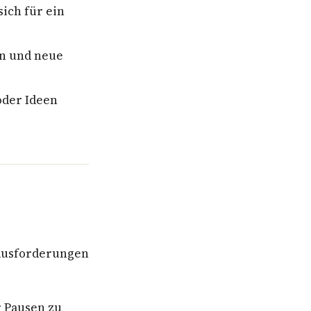
ich für ein
en und neue
oder Ideen
rausforderungen
r Pausen zu